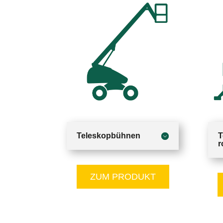
Teleskopbühnen
T
r
ZUM PRODUKT