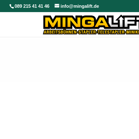
089 215 41 41 46
info@mingalift.de