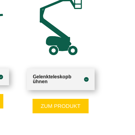
Gelenkteleskopb
ühnen
ZUM PRODUKT