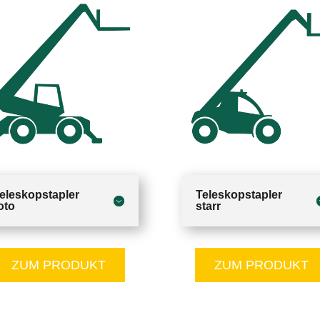
eleskopstapler
Teleskopstapler
oto
starr
ZUM PRODUKT
ZUM PRODUKT