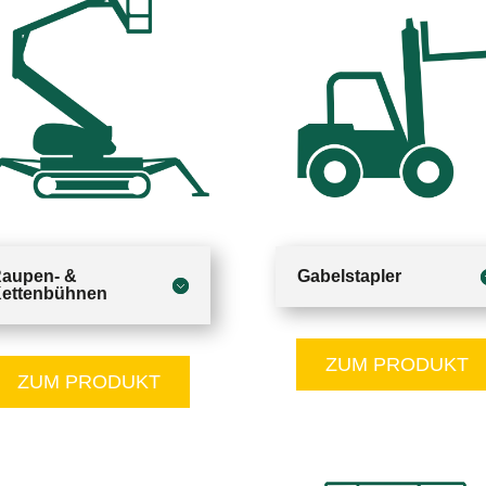
aupen­- &
Gabelstapler
etten­bühnen
ZUM PRODUKT
ZUM PRODUKT